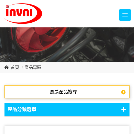
Temperature Control Series
70~79mm Series
80~89mm Series
Dish Fan Series
90~99mm Series
100mm 以上
首頁
產品專區
風扇產品搜尋
產品分類選單
DC Fan - DC軸流扇