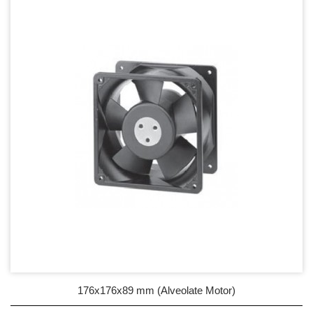
DC Blower - DC 渦流扇
AC Fan - AC 軸流扇
80mm Series
92mm Series
120mm series
171mm Series
176mm Series
254mm Series
AC Blower - AC 渦流扇
EC Fan - EC節能風扇
176x176x89 mm (Alveolate Motor)
Dust & Water proof - 防塵、防水風扇