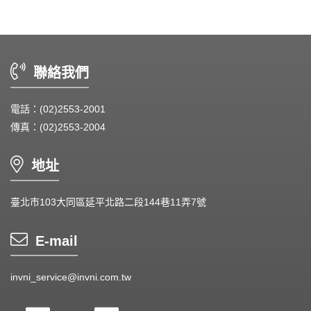
Heat Sink - 散熱片
Cooler - 散熱模組
聯絡我們
Intel Standard - 英特爾CPU散熱器
電話：(02)2553-2001
Back Plate - 背板
傳真：(02)2553-2004
Thermal interface material - 導熱材料
地址
Fan Guard - 保護網
Wire processing-線材加工
臺北市103大同區延平北路二段144巷11弄7號
Fan Tray-風扇支架
E-mail
IN STOCK - 現貨區
invni_service@invni.com.tw