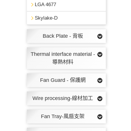
LGA 4677
Skylake-D
Back Plate - 背板
Thermal interface material -
導熱材料
Fan Guard - 保護網
Wire processing-線材加工
Fan Tray-風扇支架