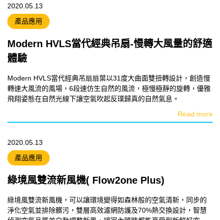
2020.05.13
產品應用
Modern HVLS當代經典吊扇-慢轉大風量的舒適
體驗
Modern HVLS當代經典吊扇扇葉以31度大曲面雙扭轉設計，創造慢
轉速大風流的風場，6段速仿生自然的風流，極慢極靜的旋轉，優雅
飛翔姿態在自然光線下讓空氣吹起反璞歸真的自然氣息。
Read more
2020.05.13
產品應用
綠境風雙流新風機( Flow2one Plus)
綠境風雙流新風機，可以讓環境變得如森林般的空氣清新，同步的
淨化空氣並排除髒污，雙層高效濾網防護及70%熱交換設計，智慧