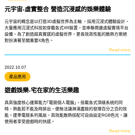
元宇宙-虛實整合 營造沉浸感的娛樂體驗
元宇宙的概念是以打造3D虛擬世界為主軸 ，採用沉浸式體驗設計，
大量應用沉浸式科技如穿戴各式XR裝置，並串聯周邊虛擬實境平台
設備，為了創造超真實感的虛擬世界，更長效高性能的散熱方案絕
對扮演著至關重要X角色。
Read more
2022.10.07
產品應用
遊戲娛樂-宅在家的生活樂趣
具高強度核心運算能力｢電競個人電腦｣，搭載各式頂級系統的同
時，熱能若不能及時排出，便無法讓淋漓盡致的發揮百分之百的效
能。建準電競系列風扇，高效能散熱搭配可自由設定RGB色光，讓
使用者享受遊戲時的快感。
Read more