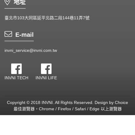
地址
臺北市103大同區延平北路二段144巷11弄7號
E-mail
invni_service@invni.com.tw
INVNI TECH
INVNI LIFE
Copyright © 2018 INVNI. All Rights Reserved.
Design by
Choice
最佳瀏覽器，Chrome / Firefox / Safari / Edge 以上瀏覽器