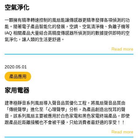
空氣淨化
一顆擁有精準轉速控制的風扇能讓傳感器更精準發揮各項偵測的功
能。隨著電子產品智能化的發展，空調、空氣清淨機、負離子機等
IAQ 相關產品大量結合高精度傳感器所偵測到的數據提供即時的空
氣淨化，讓人類的生活更舒適。
Read more
2020.05.01
產品應用
家用電器
建準極靜音系列風扇導入聲音品質優化工程，將風扇聲音品質由
「傳統聲學」進化至「心理聲學」分析，為產品創造出悅耳的聲
音，該系列風扇主要被應用於白色家電和黑色家電終端產品，即使
跟產品近距離接觸也不會被干擾，只給消費者最舒適的享受！！
Read more