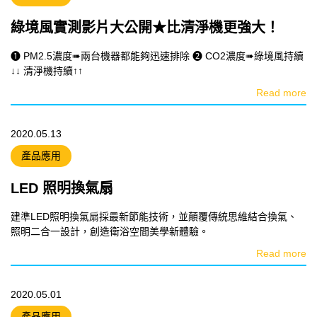
綠境風實測影片大公開★比清淨機更強大！
❶ PM2.5濃度➠兩台機器都能夠迅速排除 ❷ CO2濃度➠綠境風持續
↓↓ 清淨機持續↑↑
Read more
2020.05.13
產品應用
LED 照明換氣扇
建準LED照明換氣扇採最新節能技術，並顛覆傳統思維結合換氣、
照明二合一設計，創造衛浴空間美學新體驗。
Read more
2020.05.01
產品應用