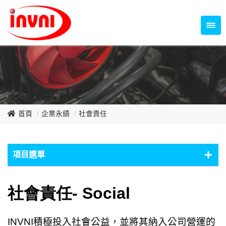
Temperature Control Series
70~79mm Series
80~89mm Series
Dish Fan Series
90~99mm Series
100mm 以上
首頁
企業永績
社會責任
項目選單
ESG
社會責任
-
Social
環境保護
社會責任
INVNI
積極投入社會公益，並將其納入公司營運的