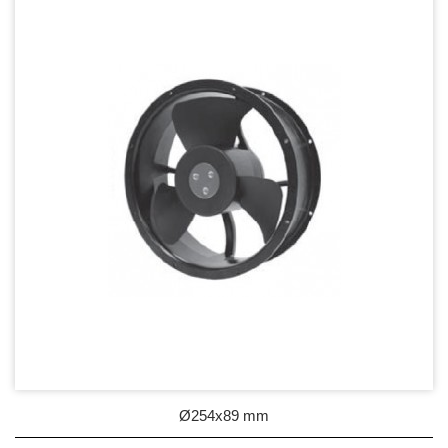
DC Blower - DC 渦流扇
AC Fan - AC 軸流扇
80mm Series
92mm Series
120mm series
171mm Series
176mm Series
254mm Series
AC Blower - AC 渦流扇
EC Fan - EC節能風扇
Ø254x89 mm
Dust & Water proof - 防塵、防水風扇