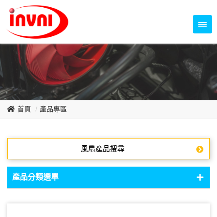
Temperature Control Series
70~79mm Series
80~89mm Series
Dish Fan Series
90~99mm Series
100mm 以上
首頁
產品專區
風扇產品搜尋
產品分類選單
DC Fan - DC軸流扇