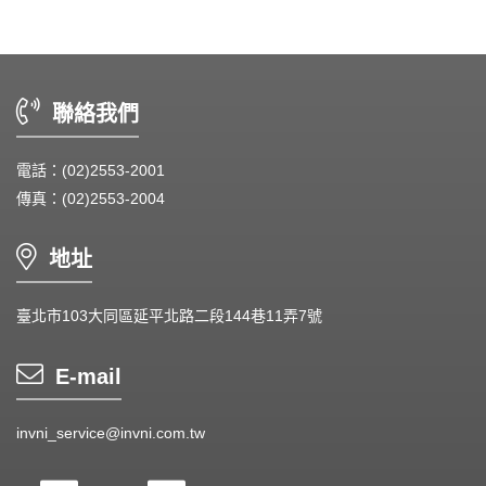
Heat Sink - 散熱片
Cooler - 散熱模組
聯絡我們
Intel Standard - 英特爾CPU散熱器
電話：(02)2553-2001
Back Plate - 背板
傳真：(02)2553-2004
Thermal interface material - 導熱材料
地址
Fan Guard - 保護網
Wire processing-線材加工
臺北市103大同區延平北路二段144巷11弄7號
Fan Tray-風扇支架
E-mail
IN STOCK - 現貨區
invni_service@invni.com.tw