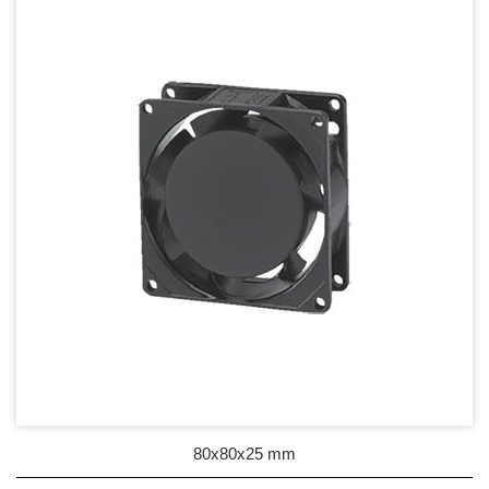
DC Blower - DC 渦流扇
AC Fan - AC 軸流扇
80mm Series
92mm Series
120mm series
171mm Series
176mm Series
254mm Series
AC Blower - AC 渦流扇
EC Fan - EC節能風扇
80x80x25 mm
Dust & Water proof - 防塵、防水風扇