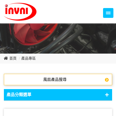
Temperature Control Series
70~79mm Series
80~89mm Series
Dish Fan Series
90~99mm Series
100mm 以上
首頁
產品專區
風扇產品搜尋
產品分類選單
DC Fan - DC軸流扇