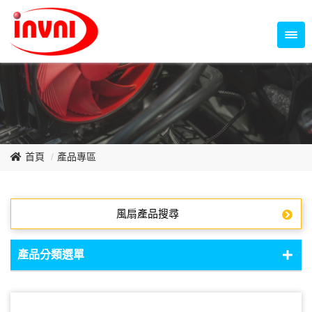
Temperature Control Series
70~79mm Series
80~89mm Series
Dish Fan Series
90~99mm Series
100mm 以上
首頁
產品專區
風扇產品搜尋
產品分類選單
DC Fan - DC軸流扇