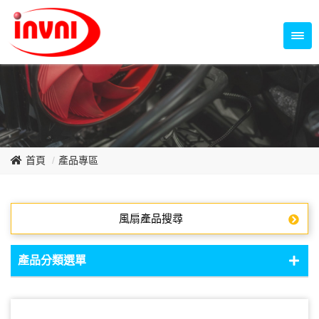
Temperature Control Series
70~79mm Series
80~89mm Series
Dish Fan Series
90~99mm Series
100mm 以上
首頁
產品專區
風扇產品搜尋
產品分類選單
DC Fan - DC軸流扇