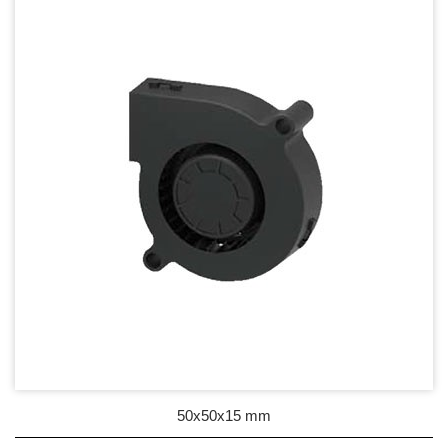
DC Blower - DC 渦流扇
50mm Series
60mm Series
75mm Series
97mm Series
100mm Series
120mm Series
Mighty Mini Blower Fan
AC Fan - AC 軸流扇
AC Blower - AC 渦流扇
50x50x15 mm
EC Fan - EC節能風扇