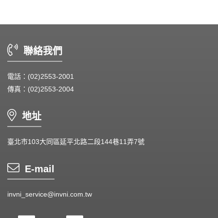
Dust & Water proof - 防塵、防水風扇
Heat Sink - 散熱片
聯絡我們
Cooler - 散熱模組
電話：(02)2553-2001
Intel Standard - 英特爾CPU散熱器
傳真：(02)2553-2004
Back Plate - 背板
地址
Thermal interface material - 導熱材料
Fan Guard - 保護網
臺北市103大同區延平北路二段144巷11弄7號
Wire processing-線材加工
E-mail
Fan Tray-風扇支架
invni_service@invni.com.tw
IN STOCK - 現貨區