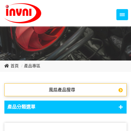
Temperature Control Series
70~79mm Series
80~89mm Series
Dish Fan Series
90~99mm Series
100mm 以上
首頁
產品專區
風扇產品搜尋
產品分類選單
DC Fan - DC軸流扇