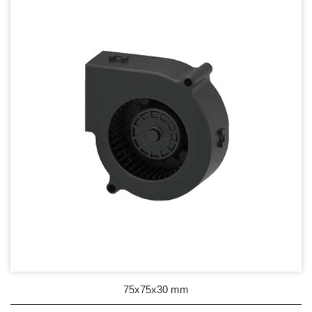
DC Blower - DC 渦流扇
50mm Series
60mm Series
75mm Series
97mm Series
100mm Series
120mm Series
Mighty Mini Blower Fan
AC Fan - AC 軸流扇
AC Blower - AC 渦流扇
75x75x30 mm
EC Fan - EC節能風扇